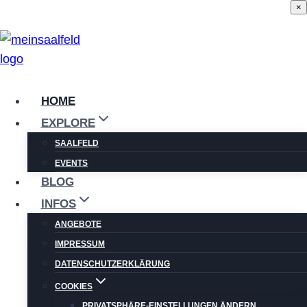
×
Zum
Inhalt
springen
HOME
EXPLORE
SAALFELD
EVENTS
BLOG
INFOS
ANGEBOTE
IMPRESSUM
DATENSCHUTZERKLÄRUNG
COOKIES
PRIVATSPHÄRE-EINSTELLUNGEN ÄNDERN