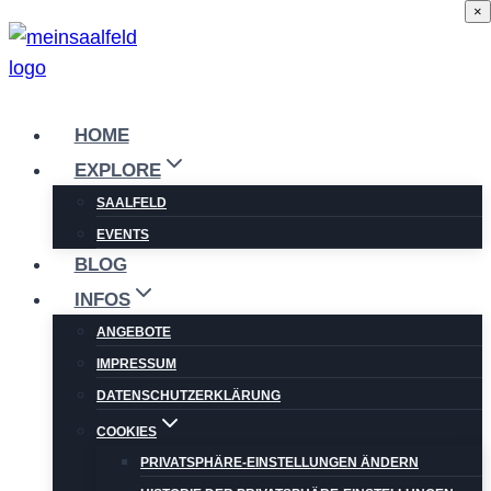
×
Zum
Inhalt
springen
HOME
EXPLORE
SAALFELD
EVENTS
BLOG
INFOS
ANGEBOTE
IMPRESSUM
DATENSCHUTZERKLÄRUNG
COOKIES
PRIVATSPHÄRE-EINSTELLUNGEN ÄNDERN