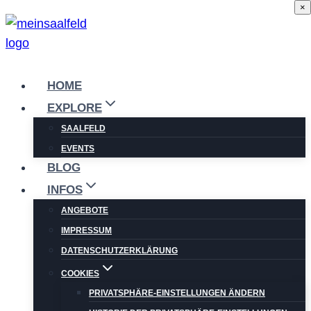
×
Zum
Inhalt
springen
HOME
EXPLORE
SAALFELD
EVENTS
BLOG
INFOS
ANGEBOTE
IMPRESSUM
DATENSCHUTZERKLÄRUNG
COOKIES
PRIVATSPHÄRE-EINSTELLUNGEN ÄNDERN