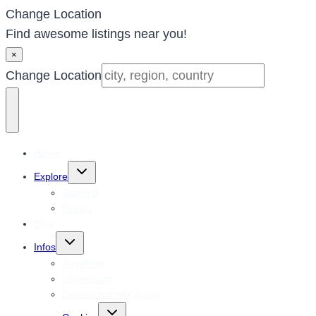
Change Location
Find awesome listings near you!
×
Change Location
Home
Untermenü
Explore
umschalten
Saalfeld
Events
Blog
Untermenü
Infos
umschalten
Angebote
Impressum
Datenschutzerklärung
Untermenü