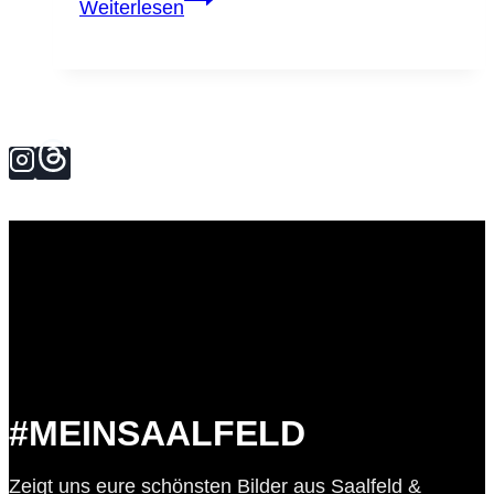
Weiterlesen
Genuss
im
Herzen
der
Stadt:
Das
Goodfood
Festival
2026
in
Saalfeld
#MEINSAALFELD
Zeigt uns eure schönsten Bilder aus Saalfeld &