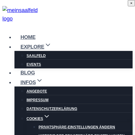
×
Zum
Inhalt
springen
HOME
EXPLORE
SAALFELD
EVENTS
BLOG
INFOS
ANGEBOTE
IMPRESSUM
DATENSCHUTZERKLÄRUNG
COOKIES
PRIVATSPHÄRE-EINSTELLUNGEN ÄNDERN