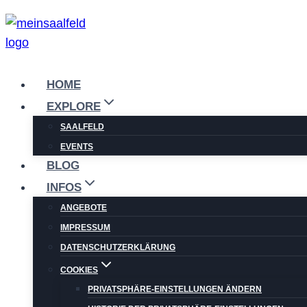
Zum
Inhalt
springen
HOME
EXPLORE
SAALFELD
EVENTS
BLOG
INFOS
ANGEBOTE
IMPRESSUM
DATENSCHUTZERKLÄRUNG
COOKIES
PRIVATSPHÄRE-EINSTELLUNGEN ÄNDERN