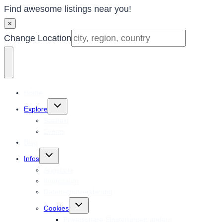
Find awesome listings near you!
×
Change Location
Home
Untermenü
Explore
umschalten
Saalfeld
Events
Blog
Untermenü
Infos
umschalten
Angebote
Impressum
Datenschutzerklärung
Untermenü
Cookies
umschalten
Privatsphäre-Einstellungen ändern