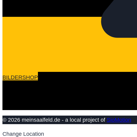
BILDERSHOP
© 2026 meinsaalfeld.de - a local project of
SioMotion
Change Location