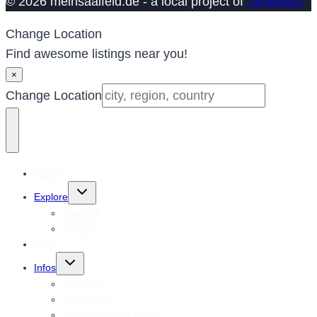
© 2026 meinsaalfeld.de - a local project of
SioMotion
Change Location
Find awesome listings near you!
×
Change Location
Home
Untermenü
Explore
umschalten
Saalfeld
Events
Blog
Untermenü
Infos
umschalten
Angebote
Impressum
Datenschutzerklärung