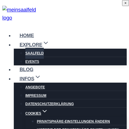
×
Zum
Inhalt
springen
HOME
EXPLORE
SAALFELD
EVENTS
BLOG
INFOS
ANGEBOTE
IMPRESSUM
DATENSCHUTZERKLÄRUNG
COOKIES
PRIVATSPHÄRE-EINSTELLUNGEN ÄNDERN