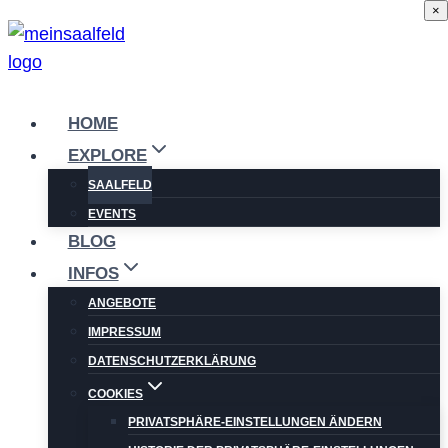
×
Zum
Inhalt
springen
HOME
EXPLORE
SAALFELD
EVENTS
BLOG
INFOS
ANGEBOTE
IMPRESSUM
DATENSCHUTZERKLÄRUNG
COOKIES
PRIVATSPHÄRE-EINSTELLUNGEN ÄNDERN